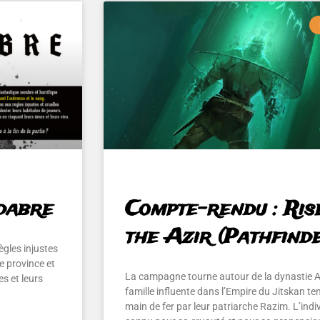
adabre
Compte-rendu : Ris
the Azir (Pathfind
ègles injustes
e province et
La campagne tourne autour de la dynastie A
s et leurs
famille influente dans l’Empire du Jitskan te
main de fer par leur patriarche Razim. L’indi