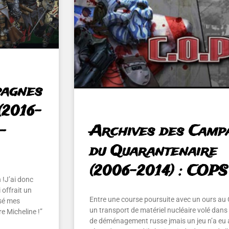
pagnes
(2016-
–
Archives des Camp
du Quarantenaire
(2006-2014) : COPS
 !J’ai donc
offrait un
Entre une course poursuite avec un ours au
ssé mes
un transport de matériel nucléaire volé dan
re Micheline !”
de déménagement russe jmais un jeu n’a eu 