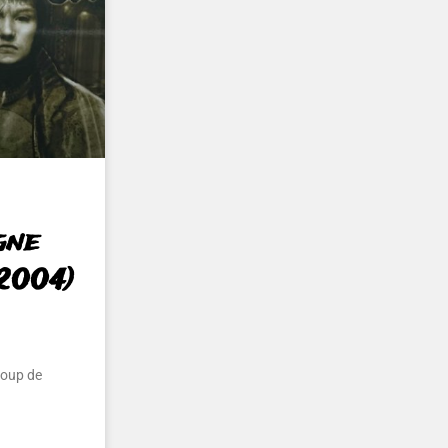
gne
2004)
coup de