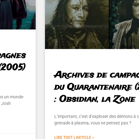
pagnes
(2005)
Archives de campa
du Quarantenaire (
: Obsidian, la Zone
ans un monde
r Josh
L’important, c’est d’exploser des démons à 
grenade à plasma, vous ne pensez pas ?
LIRE TOUT L'ARTICLE »