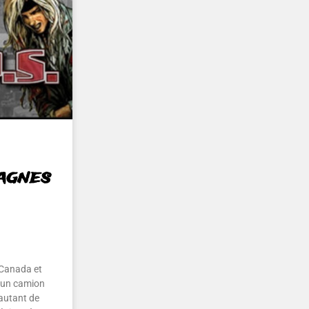
agnes
 Canada et
s un camion
autant de