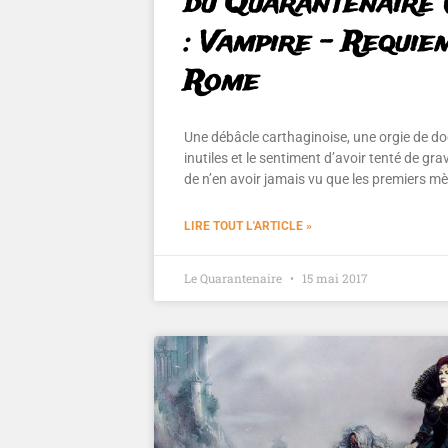
du Quarantenaire 
: Vampire – Requie
Rome
Une débâcle carthaginoise, une orgie de 
inutiles et le sentiment d’avoir tenté de gra
de n’en avoir jamais vu que les premiers mè
LIRE TOUT L'ARTICLE »
Le Quarantenaire
15 mai 2017