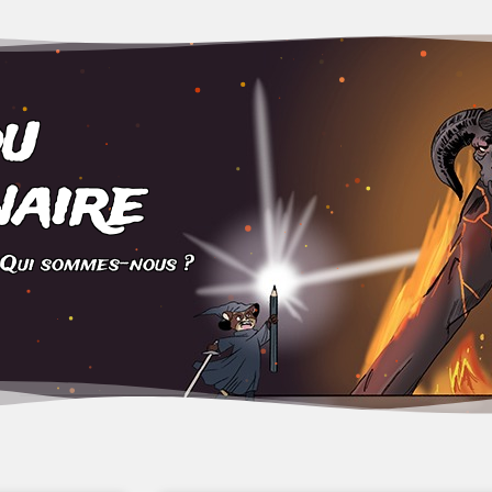
du
aire
Qui sommes-nous ?