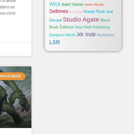
 à défier
Wick
Batro' Games
Antre-Monde
t dans un
Sethmes
Rowan Rook and
kuro pop
bon vivre
Studio Agate
Decard
Black
Book Éditions
Onyx Path Publishing
Jdr Indé
Dungeon World
Modiphius
L5R
PATHFINDER