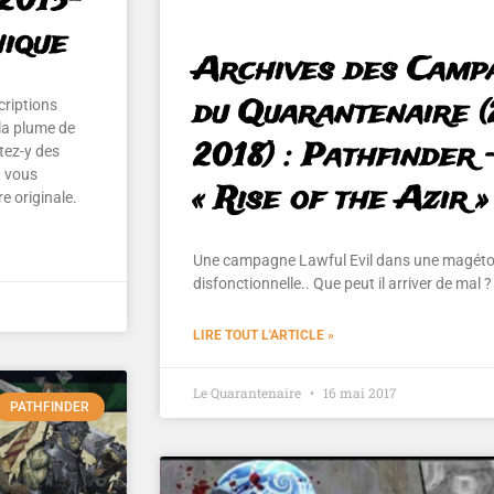
(2015-
nique
Archives des Camp
du Quarantenaire (
criptions
 la plume de
2018) : Pathfinder 
utez-y des
t vous
« Rise of the Azir »
re originale.
Une campagne Lawful Evil dans une magéto
disfonctionnelle.. Que peut il arriver de mal ?
LIRE TOUT L'ARTICLE »
Le Quarantenaire
16 mai 2017
PATHFINDER