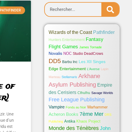
PATHFINDER
Pathfinder
Wizards of the Coast
Fantasy
Hunters Entertainment
Flight Games
James Tornade
Novalis
NOC
Studio DeadCrows
DD5
Les XII Singes
Barbu Inc
Edge Entertainment
L'Averse
Lapin
Arkhane
Marteau
Stellamaris
e of
Asylum Publishing
Empire
des Cerisiers
Cthulhu
Savage Worlds
er)
Free League Publishing
Vampire
Warhammer
Fondu au Noir
7ème Mer
zir. Une
Acheron Books
DRS
nue d’un
Antika
Khaos Project
Publishing
vidu est
Monde des Ténèbres
John