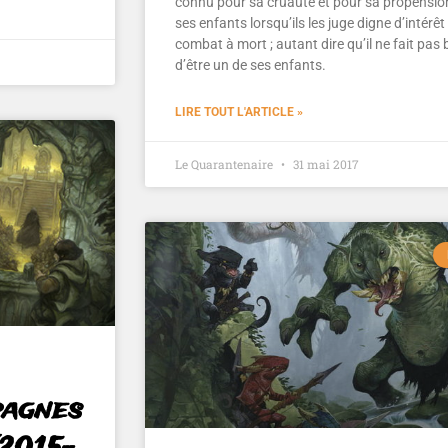
connu pour sa cruauté et pour sa propension
ses enfants lorsqu’ils les juge digne d’intérê
combat à mort ; autant dire qu’il ne fait pas 
d’être un de ses enfants.
LIRE TOUT L'ARTICLE »
Le Quarantenaire
31 mai 2017
pagnes