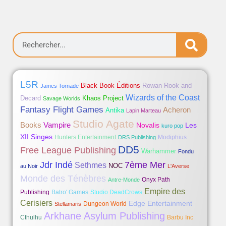
L5R
Black Book Éditions
Rowan Rook and
James Tornade
Wizards of the Coast
Decard
Khaos Project
Savage Worlds
Fantasy Flight Games
Acheron
Antika
Lapin Marteau
Studio Agate
Books
Vampire
Novalis
Les
kuro pop
XII Singes
Hunters Entertainment
Modiphius
DRS Publishing
DD5
Free League Publishing
Warhammer
Fondu
Jdr Indé
7ème Mer
Sethmes
NOC
au Noir
L'Averse
Monde des Ténèbres
Onyx Path
Antre-Monde
Empire des
Publishing
Batro' Games
Studio DeadCrows
Cerisiers
Edge Entertainment
Dungeon World
Stellamaris
Arkhane Asylum Publishing
Cthulhu
Barbu Inc