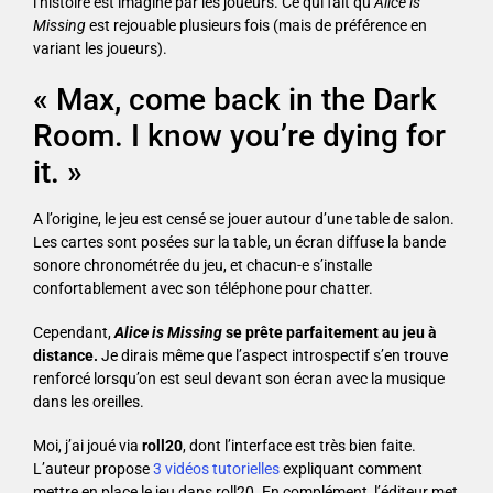
l’histoire est imaginé par les joueurs. Ce qui fait qu’
Alice is
Missing
est rejouable plusieurs fois (mais de préférence en
variant les joueurs).
« Max, come back in the Dark
Room. I know you’re dying for
it. »
A l’origine, le jeu est censé se jouer autour d’une table de salon.
Les cartes sont posées sur la table, un écran diffuse la bande
sonore chronométrée du jeu, et chacun-e s’installe
confortablement avec son téléphone pour chatter.
Cependant,
Alice is Missing
se prête parfaitement au jeu à
distance.
Je dirais même que l’aspect introspectif s’en trouve
renforcé lorsqu’on est seul devant son écran avec la musique
dans les oreilles.
Moi, j’ai joué via
roll20
, dont l’interface est très bien faite.
L’auteur propose
3 vidéos tutorielles
expliquant comment
mettre en place le jeu dans roll20. En complément, l’éditeur met