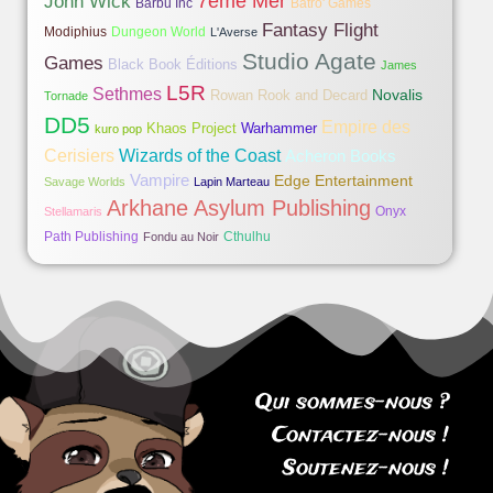
7ème Mer
John Wick
Barbu Inc
Batro' Games
Fantasy Flight
Modiphius
Dungeon World
L'Averse
Studio Agate
Games
Black Book Éditions
James
L5R
Sethmes
Novalis
Rowan Rook and Decard
Tornade
DD5
Empire des
Khaos Project
Warhammer
kuro pop
Cerisiers
Wizards of the Coast
Acheron Books
Vampire
Edge Entertainment
Savage Worlds
Lapin Marteau
Arkhane Asylum Publishing
Onyx
Stellamaris
Path Publishing
Cthulhu
Fondu au Noir
Qui sommes-nous ?
Contactez-nous !
Soutenez-nous !