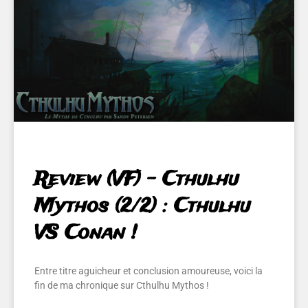
Review (VF) – Cthulhu
Mythos (2/2) : Cthulhu
VS Conan !
Entre titre aguicheur et conclusion amoureuse, voici la
fin de ma chronique sur Cthulhu Mythos !