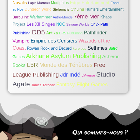
Novalis
Edge Entertainment
Modiphius
Lapin Marteau
Fondu
Dungeon World
Cthulhu
Hunters Entertainment
au Noir
Stellamaris
7ème Mer
Warhammer
Khaos
Barbu Inc
Antre-Monde
Les XII Singes
Project
NOC
Onyx Path
Savage Worlds
DD5
Pathfinder
Antika
Publishing
DRS Publishing
Vampire
Empire des Cerisiers
Wizards of the
Coast
Sethmes
Rowan Rook and Decard
Batro'
kuro pop
Arkhane Asylum Publishing
Acheron
Games
L5R
Monde des Ténèbres
Free
Books
Studio
Jdr Indé
League Publishing
L'Averse
Agate
Fantasy Flight Games
James Tornade
Qui sommes-nous ?