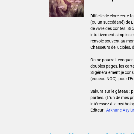
Difficile de clore cett
(ou un succédané) de L5
de vivre des contes. Si 
intuitivement simplissim
renvoie souvent au monde
Chasseurs de lucioles, 
On ne pourrait évoquer 
doubles pages, les carte
Si généralement je consi
(coucou NOC), pour l’EdC
Sakura sur le gâteau : 
parties. (L’un de mes pré
intéressez à la mytholo
Éditeur :
Arkhane Asylu