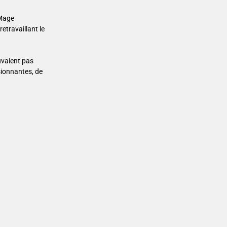
 Mage
etravaillant le
uvaient pas
sionnantes, de