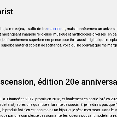
rist
t j’aime ce jeu, il suffit de lire
ma critique
, mais honnêtement un univers b
t mélangeant imagerie religieuse, musique et mythologies diverses (en par
 jeu franchement superbement pensé pour être aussi original que rolepl
du superbe matériel et plein de scénarios, voilà qui ne pouvait que me marqu
scension, édition 20e anniversa
ui-là. Financé en 2017, promis en 2018, et finalement en partie livré en 20
u de tarot) après une quantité effarante de soucis. Si je ne dirais pas que l
ni, le produit fini n’en est pas moins un bijou, et je pèse mes mots. Dans le
ngue par une complexité passionnante, les joueurs pouvant modeler la réa