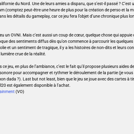
 Californie du Nord. Une de leurs amies a disparu, que s’est-il passé ? C’est 
 (comptez peut-être une heure de plus pour la création de perso et la m
dans les détails du gameplay, car ce jeu fera l’objet d’une chronique plus l
eu un OVNI. Mais c’est aussi un coup de cœur, quelque chose qui appuie 
voque des sentiments diffus dès qu’on commence à parcourir les quelques
colie et un sentiment de tragique, il y a les histoires de non-dits et leurs 
 lumière crue de la réalité.
 ce jeu, en plus de l’ambiance, c’est le fait qu’il propose plusieurs aides de
nore pour accompagner et rythmer le déroulement de la partie (je vous a
on dada ?). Last but not least, bien que le jeu se joue avec des cartes à ti
l20 est également disponible à l’achat.
tainment
(VO)