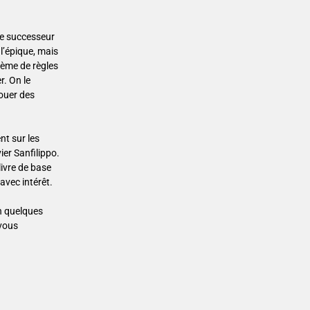
le successeur
l’épique, mais
stème de règles
r. On le
jouer des
nt sur les
ier Sanfilippo.
livre de base
avec intérêt.
en quelques
 vous