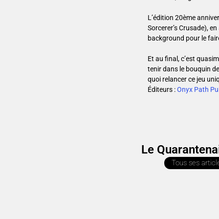
L’édition 20ème anniver
Sorcerer’s Crusade), en 
background pour le fair
Et au final, c’est quas
tenir dans le bouquin d
quoi relancer ce jeu uni
Éditeurs :
Onyx Path Pu
Le Quarantena
Tous ses articl