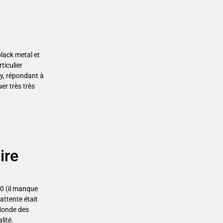
lack metal et
ticulier
ay, répondant à
er très très
ire
20 (il manque
’attente était
 Monde des
lité.