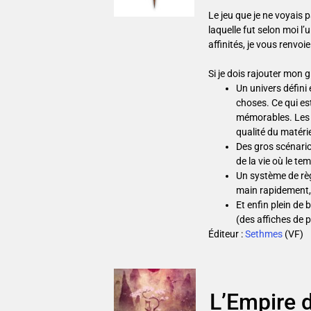
Le jeu que je ne voyais 
laquelle fut selon moi l
affinités, je vous renvoi
Si je dois rajouter mon g
Un univers défini
choses. Ce qui es
mémorables. Les i
qualité du matéri
Des gros scénari
de la vie où le t
Un système de règ
main rapidement, 
Et enfin plein de
(des affiches de 
Éditeur :
Sethmes
(VF)
L’Empire d