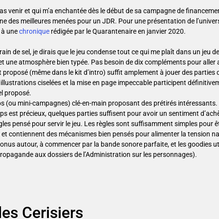
pas venir et qui m’a enchantée dès le début de sa campagne de financement
’une des meilleures menées pour un JDR. Pour une présentation de l’univers
e à une
chronique
rédigée par le Quarantenaire en janvier 2020.
rain de sel, je dirais que le jeu condense tout ce qui me plaît dans un jeu de 
 et une atmosphère bien typée. Pas besoin de dix compléments pour aller
t proposé (même dans le kit d’intro) suffit amplement à jouer des parties 
llustrations ciselées et la mise en page impeccable participent définitive
el proposé.
os (ou mini-campagnes) clé-en-main proposant des prétirés intéressants.
emps est précieux, quelques parties suffisent pour avoir un sentiment d’ac
les pensé pour servir le jeu. Les règles sont suffisamment simples pour êt
et contiennent des mécanismes bien pensés pour alimenter la tension na
 bonus autour, à commencer par la bande sonore parfaite, et les goodies uti
propagande aux dossiers de l’Administration sur les personnages).
es Cerisiers