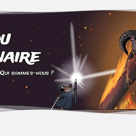
du
aire
Qui sommes-nous ?