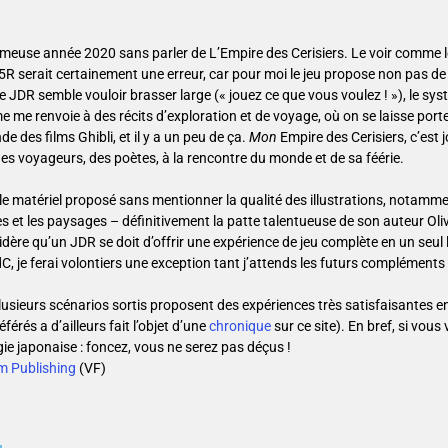
e fameuse année 2020 sans parler de L’Empire des Cerisiers. Le voir comme 
R serait certainement une erreur, car pour moi le jeu propose non pas de 
ce JDR semble vouloir brasser large (« jouez ce que vous voulez ! »), le sy
e me renvoie à des récits d’exploration et de voyage, où on se laisse porte
 des films Ghibli, et il y a un peu de ça.
Mon
Empire des Cerisiers, c’est 
des voyageurs, des poètes, à la rencontre du monde et de sa féérie.
le matériel proposé sans mentionner la qualité des illustrations, notamme
s et les paysages – définitivement la patte talentueuse de son auteur Oliv
dère qu’un JDR se doit d’offrir une expérience de jeu complète en un seul 
, je ferai volontiers une exception tant j’attends les futurs compléments 
plusieurs scénarios sortis proposent des expériences très satisfaisantes 
férés a d’ailleurs fait l’objet d’une
chronique
sur ce site). En bref, si vous
gie japonaise : foncez, vous ne serez pas déçus !
m Publishing
(VF)