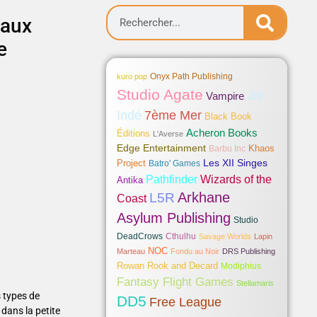
 aux
e
Onyx Path Publishing
kuro pop
Studio Agate
Jdr
Vampire
Indé
7ème Mer
Black Book
Acheron Books
Éditions
L'Averse
Edge Entertainment
Khaos
Barbu Inc
Les XII Singes
Project
Batro' Games
Pathfinder
Wizards of the
Antika
Arkhane
L5R
Coast
Asylum Publishing
Studio
DeadCrows
Cthulhu
Savage Worlds
Lapin
NOC
Marteau
Fondu au Noir
DRS Publishing
Rowan Rook and Decard
Modiphius
Fantasy Flight Games
Stellamaris
 types de
DD5
Free League
dans la petite