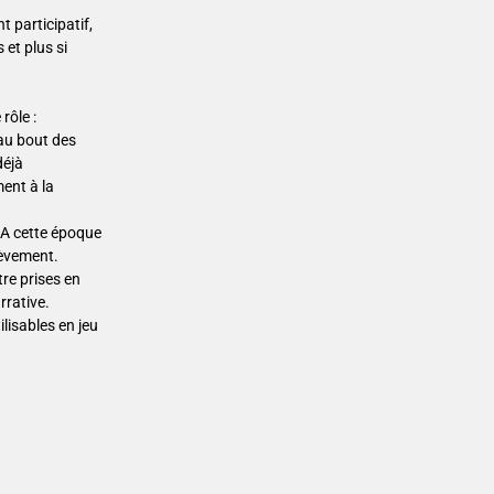
 participatif,
 et plus si
rôle :
 au bout des
déjà
ment à la
 A cette époque
hèvement.
re prises en
rrative.
lisables en jeu