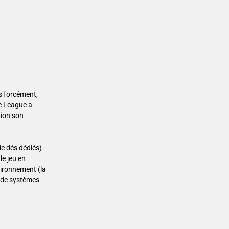
rs forcément,
ee League a
tion son
de dés dédiés)
le jeu en
nvironnement (la
t de systèmes