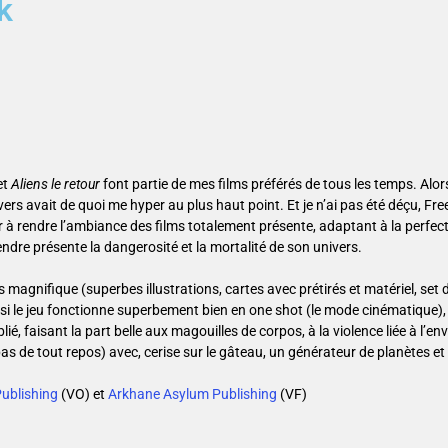
k
et
Aliens le retour
font partie de mes films préférés de tous les temps. Alo
ivers avait de quoi me hyper au plus haut point. Et je n’ai pas été déçu, Fr
ir à rendre l’ambiance des films totalement présente, adaptant à la perfec
dre présente la dangerosité et la mortalité de son univers.
 magnifique (superbes illustrations, cartes avec prétirés et matériel, set 
 si le jeu fonctionne superbement bien en one shot (le mode cinématique), 
é, faisant la part belle aux magouilles de corpos, à la violence liée à l’e
pas de tout repos) avec, cerise sur le gâteau, un générateur de planètes e
!
ublishing
(VO) et
Arkhane Asylum Publishing
(VF)