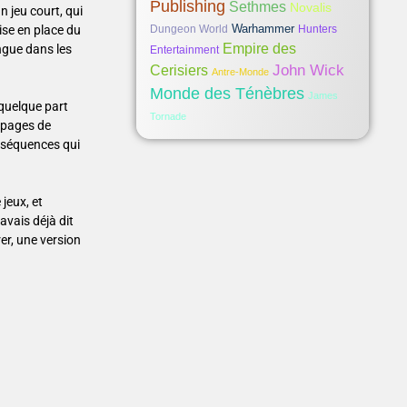
Publishing
Sethmes
Novalis
un jeu court, qui
Warhammer
ise en place du
Dungeon World
Hunters
Empire des
ongue dans les
Entertainment
John Wick
Cerisiers
Antre-Monde
Monde des Ténèbres
James
quelque part
Tornade
 pages de
conséquences qui
 jeux, et
vais déjà dit
rer, une version