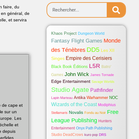
 faire, du
n en général, de
le, et servira
Khaos Project
Dungeon World
Fantasy Flight Games
Monde
DD5
des Ténèbres
Les XII
Empire des Cerisiers
Singes
L5R
Black Book Éditions
Batro'
John Wick
Games
James Tornade
Edge Entertainment
Savage Worlds
Studio Agate
Pathfinder
Antika
Warhammer
NOC
Lapin Marteau
Wizards of the Coast
e de cape et
Modiphius
Free
le sur un
Novalis
Stellamaris
Fondu au Noir
Europe. Les
League Publishing
Hunters
échelle et
Entertainment
Onyx Path Publishing
e depuis
Studio DeadCrows
kuro pop
DRS
erfides