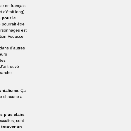
e en français.
 c’était long).
 pour le
 pourrait être
ersonnages est
ation Vodacce.
 dans d’autres
leurs
des
 J’ai trouvé
émarche
lonialisme
. Ça
que chacune a
s plus clairs
ccultes, sont
à trouver un