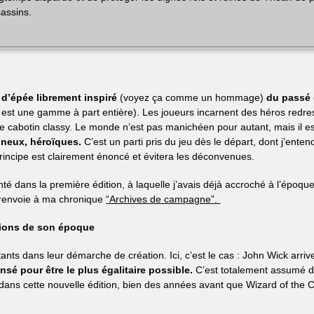
assins.
 d’épée librement inspiré
(voyez ça comme un hommage)
du passé 
ui est une gamme à part entière). Les joueurs incarnent des héros redre
yle cabotin classy. Le monde n’est pas manichéen pour autant, mais il 
neux, héroïques.
C’est un parti pris du jeu dès le départ, dont j’entend
 principe est clairement énoncé et évitera les déconvenues.
nté dans la première édition, à laquelle j’avais déjà accroché à l’époque
s renvoie à ma chronique
“Archives de campagne”
.
tions de son époque
tants dans leur démarche de création. Ici, c’est le cas : John Wick arr
sé pour être le plus égalitaire possible.
C’est totalement assumé de
 dans cette nouvelle édition, bien des années avant que Wizard of the 