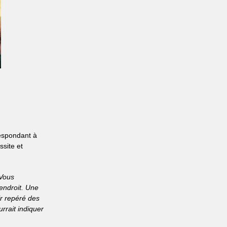
respondant à
ssite et
 Vous
endroit. Une
ir repéré des
rrait indiquer