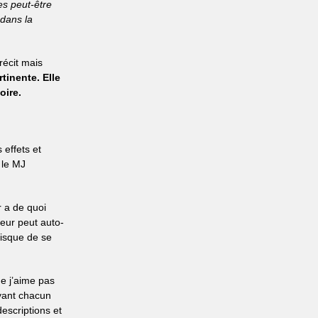
es peut-être
 dans la
récit mais
rtinente. Elle
oire.
 effets et
 le MJ
 a de quoi
ueur peut auto-
risque de se
e j’aime pas
ayant chacun
descriptions et