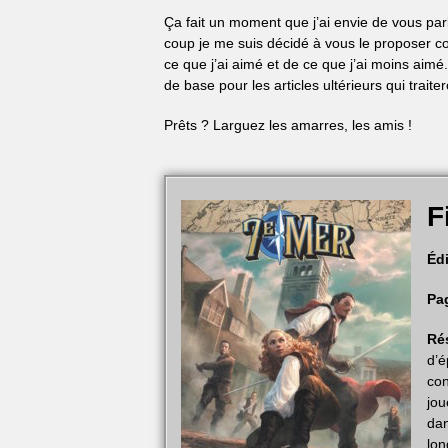
Ça fait un moment que j’ai envie de vous parl
coup je me suis décidé à vous le proposer
c
ce que j’ai aimé et de ce que j’ai moins aimé
de base pour les articles ultérieurs qui trai
Prêts ? Larguez les amarres, les amis !
F
Édi
Pa
Ré
d’é
con
jou
dan
lon