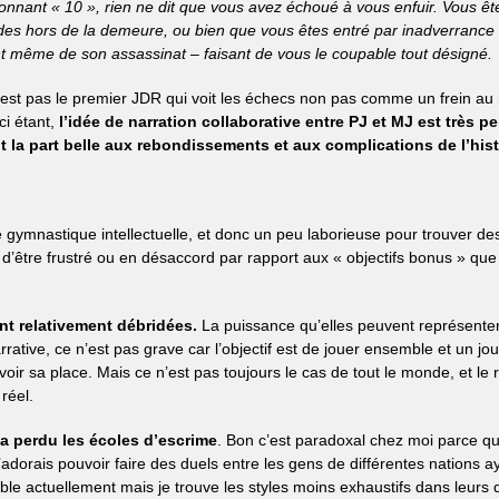
nnant « 10 », rien ne dit que vous avez échoué à vous enfuir. Vous êt
ardes hors de la demeure, ou bien que vous êtes entré par inadverrance
t même de son assassinat – faisant de vous le coupable tout désigné.
 n’est pas le premier JDR qui voit les échecs non pas comme un frein au 
ci étant,
l’idée de narration collaborative entre PJ et MJ est très pe
 la part belle aux rebondissements et aux complications de l’hist
ymnastique intellectuelle, et donc un peu laborieuse pour trouver des
 d’être frustré ou en désaccord par rapport aux « objectifs bonus » que
nt relativement débridées.
La puissance qu’elles peuvent représenter
rative, ce n’est pas grave car l’objectif est de jouer ensemble et un jo
ir sa place. Mais ce n’est pas toujours le cas de tout le monde, et le 
 réel.
a perdu les écoles d’escrime
. Bon c’est paradoxal chez moi parce qu
adorais pouvoir faire des duels entre les gens de différentes nations 
ible actuellement mais je trouve les styles moins exhaustifs dans leurs 