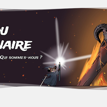
du
aire
Qui sommes-nous ?