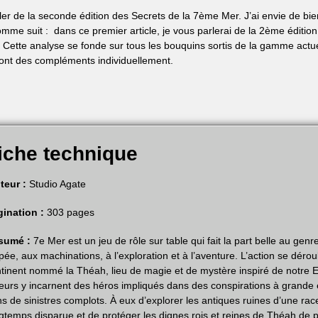
er de la seconde édition des Secrets de la 7ème Mer. J’ai envie de bien
omme suit : dans ce premier article, je vous parlerai de la 2ème éditio
. Cette analyse se fonde sur tous les bouquins sortis de la gamme actuel
teront des compléments individuellement.
iche technique
teur :
Studio Agate
gination :
303 pages
sumé :
7e Mer est un jeu de rôle sur table qui fait la part belle au genr
pée, aux machinations, à l’exploration et à l’aventure. L’action se dérou
tinent nommé la Théah, lieu de magie et de mystère inspiré de notre 
eurs y incarnent des héros impliqués dans des conspirations à grande 
s de sinistres complots. À eux d’explorer les antiques ruines d’une rac
gtemps disparue et de protéger les dignes rois et reines de Théah de p