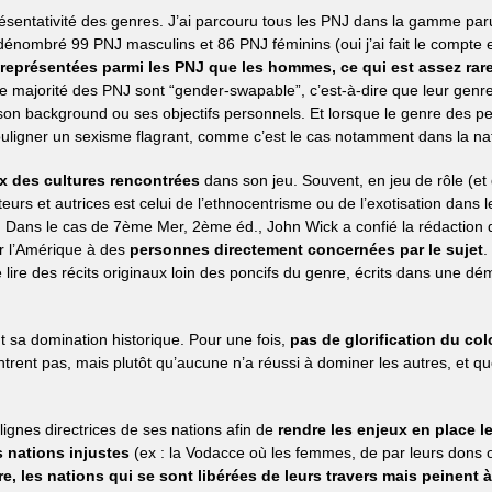
sentativité des genres. J’ai parcouru tous les PNJ dans la gamme paru
dénombré 99 PNJ masculins et 86 PNJ féminins (oui j’ai fait le compte et
eprésentées parmi les PNJ que les hommes, ce qui est assez rare
de majorité des PNJ sont “gender-swapable”, c’est-à-dire que leur genre
on background ou ses objectifs personnels. Et lorsque le genre des p
souligner un sexisme flagrant, comme c’est le cas notamment dans la n
x des cultures rencontrées
dans son jeu. Souvent, en jeu de rôle (et
teurs et autrices est celui de l’ethnocentrisme ou de l’exotisation dans 
. Dans le cas de 7ème Mer, 2ème éd., John Wick a confié la rédaction 
r l’Amérique à des
personnes directement concernées par le sujet
.
de lire des récits originaux loin des poncifs du genre, écrits dans une d
t sa domination historique. Pour une fois,
pas de glorification du co
ntrent pas, mais plutôt qu’aucune n’a réussi à dominer les autres, et 
 lignes directrices de ses nations afin de
rendre les enjeux en place le
s nations injustes
(ex : la Vodacce où les femmes, de par leurs dons o
re, les nations qui se sont libérées de leurs travers mais peinent 