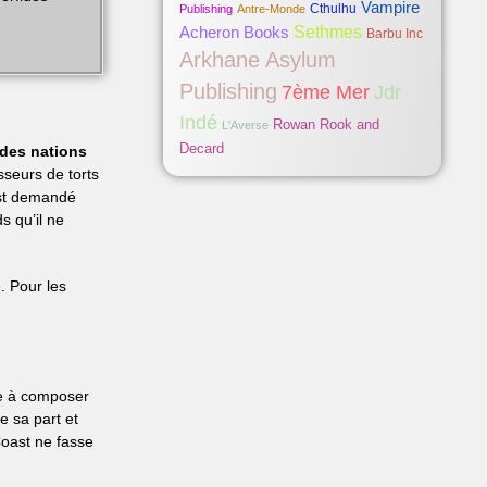
Vampire
Cthulhu
Publishing
Antre-Monde
Acheron Books
Sethmes
Barbu Inc
Arkhane Asylum
Publishing
Jdr
7ème Mer
Indé
Rowan Rook and
L'Averse
Decard
des nations
sseurs de torts
est demandé
s qu’il ne
. Pour les
ive à composer
 sa part et
Coast ne fasse