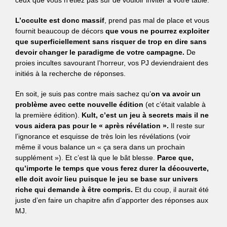
ceux que vous n’étiez pas sûr de vouloir inviter à votre table.
L’occulte est donc massif
, prend pas mal de place et vous
fournit beaucoup de décors
que vous ne pourrez exploiter
que superficiellement sans risquer de trop en dire sans
devoir changer le paradigme de votre campagne.
De
proies incultes savourant l’horreur, vos PJ deviendraient des
initiés à la recherche de réponses.
En soit, je suis pas contre mais sachez qu’
on va avoir un
problème avec cette nouvelle édition
(et c’était valable à
la première édition).
Kult, c’est un jeu à secrets mais il ne
vous aidera pas pour le « après révélation ».
Il reste sur
l’ignorance et esquisse de très loin les révélations (voir
même il vous balance un « ça sera dans un prochain
supplément »). Et c’est là que le bât blesse.
Parce que,
qu’importe le temps que vous ferez durer la découverte,
elle doit avoir lieu puisque le jeu se base sur univers
riche qui demande à être compris.
Et du coup, il aurait été
juste d’en faire un chapitre afin d’apporter des réponses aux
MJ.