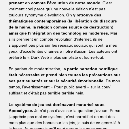
prenant en compte l’évolution de notre monde.
C’est
vraiment cool parce qu’une nouvelle édition n’est pas
toujours synonyme d’évolution.
On y retrouve des
thématiques contemporaines (la libération du discours
de la haine, la religion comme source de destruction)
ainsi que l’intégration des technologies modernes.
Mai
s’ils prennent en compte l’évolution d’internet, ils ne
s’appuient pas plus sur les réseaux sociaux qui sont, à mes
yeux, d’excellentes chaînes à notre illusion. Les auteurs ont
préféré le « Dark Web » plus simpliste et fourre-tout.
En parlant de modernisation,
la partie narration horrifique
était nécessaire et prend bien toutes les précautions sur
ses particularités et sur la sécurité émotionnelle.
De mon
temps, l’avertissement « Pour public averti » sur la couv’
suffisait et c’était pas terrible terrible hein.
Le système de jeu est dorénavant motorisé sous
Apocalypse.
Je n’ai pas d’avis sur la question j’avoue. Perso
j’apprécie pas mal ce système, c’est narratif et on met des
mots plus que des bonus sur les jets, je suis de ce genre-là à
la base. Je reconnais qu’il peut perdre les gens car au