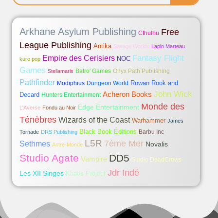
Arkhane Asylum Publishing
Free
Cthulhu
League Publishing
Antika
Savage Worlds
Lapin Marteau
Fantasy Flight
Empire des Cerisiers
NOC
kuro pop
Games
Batro' Games
Onyx Path Publishing
Stellamaris
Pathfinder
Rowan Rook and
Modiphius
Dungeon World
John Wick
Acheron Books
Decard
Hunters Entertainment
Monde des
Edge Entertainment
L'Averse
Fondu au Noir
Ténèbres
Wizards of the Coast
Warhammer
James
Black Book Éditions
Barbu Inc
Tornade
DRS Publishing
L5R
7ème Mer
Sethmes
Novalis
Antre-Monde
Studio Agate
DD5
Vampire
Studio DeadCrows
Jdr Indé
Les XII Singes
Khaos Project