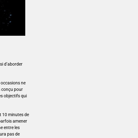
ssi d’aborder
s occasions ne
rs conçu pour
s objectifs qui
nt 10 minutes de
 parfois amener
e entre les
 aura pas de