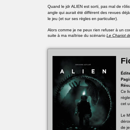
Quand le jdr ALIEN est sorti, pas mal de rôli
angle qui aurait été différent des revues déjà
le jeu (et sur ses règles en particulier).
Alors comme je ne peux rien refuser à un conf
suite à ma maîtrise du scénario
Le Chariot d
Fi
Édit
Pagi
Rés
Ce l
règl
cet 
Le M
déro
de je