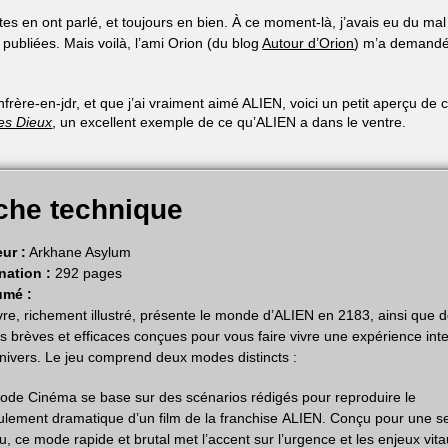
stes en ont parlé, et toujours en bien. À ce moment-là, j’avais eu du mal
 publiées. Mais voilà, l’ami Orion (du blog
Autour d’Orion
) m’a demandé
rère-en-jdr, et que j’ai vraiment aimé ALIEN, voici un petit aperçu de 
es Dieux
, un excellent exemple de ce qu’ALIEN a dans le ventre.
che technique
eur :
Arkhane Asylum
nation :
292 pages
umé :
ivre, richement illustré, présente le monde d’ALIEN en 2183, ainsi que 
es brèves et efficaces conçues pour vous faire vivre une expérience in
univers. Le jeu comprend deux modes distincts :
ode Cinéma se base sur des scénarios rédigés pour reproduire le
ulement dramatique d’un film de la franchise ALIEN. Conçu pour une s
u, ce mode rapide et brutal met l’accent sur l’urgence et les enjeux vit