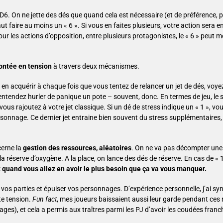
D6. On ne jette des dés que quand cela est nécessaire (et de préférence, 
ut faire au moins un « 6 ». Si vous en faites plusieurs, votre action sera e
ur les actions d’opposition, entre plusieurs protagonistes, le « 6 » peut 
ntée en tension
à travers deux mécanismes.
z en acquérir à chaque fois que vous tentez de relancer un jet de dés, voye
 entendez hurler de panique un pote – souvent, donc.
En termes de jeu, le 
ous rajoutez à votre jet classique. Si un dé de stress indique un « 1 », vo
ersonnage.
Ce dernier jet entraine bien souvent du stress supplémentaires, e
cerne la
gestion des ressources, aléatoires
. On ne va pas décompter une 
la réserve d’oxygène. A la place, on lance des dés de réserve. En cas de « 
t quand vous allez en avoir le plus besoin que ça va vous manquer.
 parties et épuiser vos personnages. D’expérience personnelle, j’ai syn
te tension.
Fun fact
, mes joueurs baissaient aussi leur garde pendant ce
es), et cela a permis aux traîtres parmi les PJ d’avoir les coudées fran