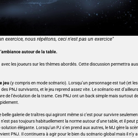
un exercice, nous répétons, ceci n'est pas un exercice"
’ambiance autour de la table.
on avec les joueurs sur les thèmes abordés. Cette discussion permettra au
e jeu
(y compris en mode scénario). Lorsqu’un personnage est tué (et le
es PNJ survivants, et le jeu reprend assez vite. Le scénario est d’ailleu
ure de l’évolution de la trame. Ces PNJ ont un back simple mais surtout de
rapidement.
 belle galerie de traîtres qui agiront même si c’est pour survivre seuleme
 n’est pas toujours habituellement la norme autour d’une table, et il peut
e solution élégante. Lorsqu’un PJ s’en prend aux autres, le MJ gère la scèn
devient PNJ. Il continuera à agir pour le bien du scénario global mais il n’y