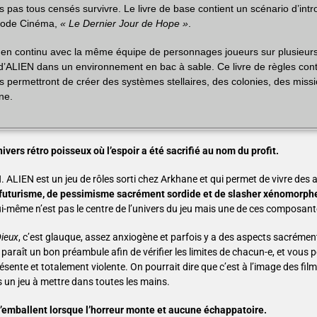
s pas tous censés survivre. Le livre de base contient un scénario d’intr
ode Cinéma,
« Le Dernier Jour de Hope »
.
en continu avec la même équipe de personnages joueurs sur plusieur
s d’ALIEN dans un environnement en bac à sable. Ce livre de règles con
ous permettront de créer des systèmes stellaires, des colonies, des miss
ne.
vers rétro poisseux où l’espoir a été sacrifié au nom du profit.
N. ALIEN est un jeu de rôles sorti chez Arkhane et qui permet de vivre des
futurisme, de pessimisme sacrément sordide et de slasher xénomorph
 lui-même n’est pas le centre de l’univers du jeu mais une de ces composant
Dieux
, c’est glauque, assez anxiogène et parfois y a des aspects sacrémen
araît un bon préambule afin de vérifier les limites de chacun-e, et vous p
ésente et totalement violente. On pourrait dire que c’est à l’image des film
s un jeu à mettre dans toutes les mains.
s’emballent lorsque l’horreur monte et aucune échappatoire.