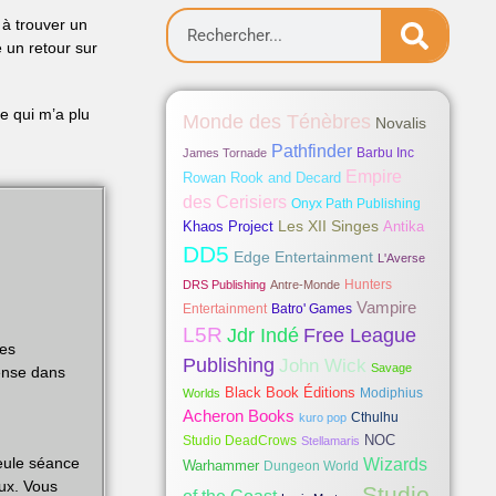
 à trouver un
 un retour sur
ce qui m’a plu
Monde des Ténèbres
Novalis
Pathfinder
Barbu Inc
James Tornade
Empire
Rowan Rook and Decard
des Cerisiers
Onyx Path Publishing
Les XII Singes
Khaos Project
Antika
DD5
Edge Entertainment
L'Averse
Hunters
DRS Publishing
Antre-Monde
Vampire
Entertainment
Batro' Games
L5R
Jdr Indé
Free League
des
Publishing
John Wick
Savage
tense dans
Black Book Éditions
Modiphius
Worlds
Acheron Books
Cthulhu
kuro pop
NOC
Studio DeadCrows
Stellamaris
eule séance
Wizards
Warhammer
Dungeon World
aux. Vous
Studio