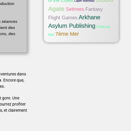
of the Coast
Lapin Marteau
oduction
Agate
Fantasy
Sethmes
Arkhane
Flight Games
s séances
Asylum Publishing
Fondu au
tient des
7ème Mer
ions, des
Noir
 aventures dans
e
. Encore que,
es.
t gore. Une
ourrez profiter
s, et clairement