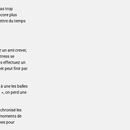
pas trop
ncore plus
mettre du temps
z un ami crever,
stress se
us effectuez un
t peut finir par
à une les balles
1 », on perd une
chronisé les
s moments de
ches pour