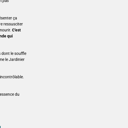
nt pas
résenter ça
re ressusciter
mourir.
C’est
onde qui
dont le souffle
e le Jardinier
incontrôlable.
’essence du