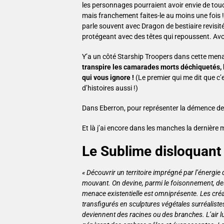
les personnages pourraient avoir envie de touch
mais franchement faites-le au moins une fois ! J
parle souvent avec Dragon de bestiaire revisit
protégeant avec des têtes qui repoussent. Av
Y’a un côté Starship Troopers dans cette me
transpire les camarades morts déchiquetés, la
qui vous ignore !
(Le premier qui me dit que c’
d’histoires aussi !)
Dans Eberron, pour représenter la démence de K
Et là j’ai encore dans les manches la dernièr
Le Sublime disloquant 
« Découvrir un territoire imprégné par l’énergie 
mouvant. On devine, parmi le foisonnement, des 
menace existentielle est omniprésente. Les cré
transfigurés en sculptures végétales surréalist
deviennent des racines ou des branches. L’air l