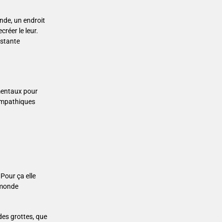
nde, un endroit
créer le leur.
nstante
 mentaux pour
sympathiques
 Pour ça elle
mmonde
des grottes, que