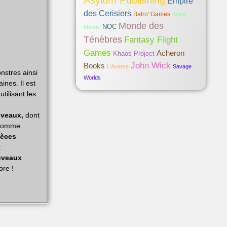
Asylum Publishing
Empire
des Cerisiers
Batro' Games
Antre-
Monde des
NOC
Monde
Ténèbres
Fantasy Flight
Games
Acheron
Khaos Project
John Wick
Books
L'Averse
Savage
stres ainsi
Worlds
ines. Il est
tilisant les
iveaux,
dont
s comme
pèces
t
ouveaux
ore !