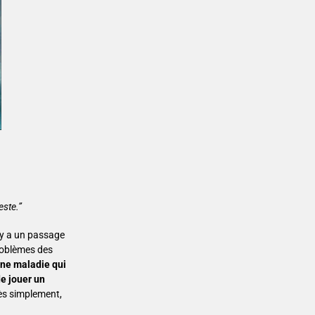
este.”
l y a un passage
problèmes des
une maladie qui
e jouer un
très simplement,