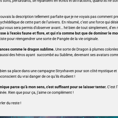
 sons, perturbants, se répandent en échos et diffractions, quand ils ne so
je trouvais la description tellement parfaite que je ne voyais pas comment p
chédélique de cette part de l’univers. En résumé, c’est une force qui dési
 qui vous sera permis d’observer avant… hé bien de tout simplement, d’en 
se à l’excès faune et flore, et qui n’a comme but que de dominer le m
xiste pour réengendrer une sorte de Pangée de la vie originale.
urances comme le dragon sublime.
Une sorte de Dragon à plumes colorées 
ve aussi des héros ayant succombé au Sublime, devenant ses avatars comm
a bien sa place dans une campagne Stryxhaven pour son côté mystique et 
onscient du vrai danger de ce qu’ils étudient !
ique parce qu’à mon sens, c’est suffisant pour se laisser tenter.
C’est l
cinée. Rien que pour ça, j’aime ce complément !
ler du reste !