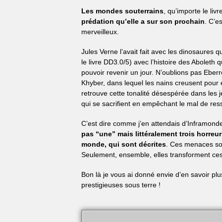
Les mondes souterrains
, qu’importe le liv
prédation qu’elle a sur son prochain
. C’e
merveilleux.
Jules Verne l’avait fait avec les dinosaures q
le livre DD3.0/5) avec l’histoire des Aboleth
pouvoir revenir un jour. N’oublions pas Ebe
Khyber, dans lequel les nains creusent pour
retrouve cette tonalité désespérée dans les
qui se sacrifient en empêchant le mal de ressu
C’est dire comme j’en attendais d’Inframonde. 
pas “une” mais littéralement trois horreu
monde, qui sont décrites
. Ces menaces son
Seulement, ensemble, elles transforment ces 
Bon là je vous ai donné envie d’en savoir plus
prestigieuses sous terre !