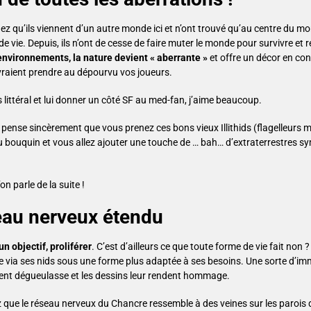
z qu’ils viennent d’un autre monde ici et n’ont trouvé qu’au centre du mo
e vie. Depuis, ils n’ont de cesse de faire muter le monde pour survivre et re
 environnements, la nature devient « aberrante »
et offre un décor en co
vraient prendre au dépourvu vos joueurs.
 littéral et lui donner un côté SF au med-fan, j’aime beaucoup.
e pense sincèrement que vous prenez ces bons vieux Illithids (flagelleurs
 du bouquin et vous allez ajouter une touche de … bah… d’extraterrestres 
 parle de la suite !
eau nerveux étendu
n objectif, proliférer
. C’est d’ailleurs ce que toute forme de vie fait non ?
te via ses nids sous une forme plus adaptée à ses besoins. Une sorte d’i
ement dégueulasse et les dessins leur rendent hommage.
ez que le réseau nerveux du Chancre ressemble à des veines sur les parois 