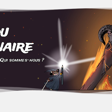
du
aire
Qui sommes-nous ?