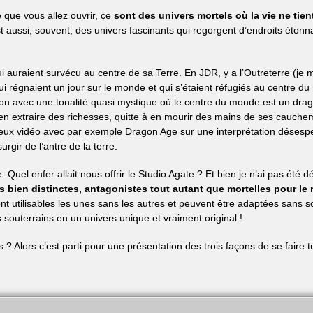
re que vous allez ouvrir, ce
sont des univers mortels où la vie ne tien
st aussi, souvent, des univers fascinants qui regorgent d’endroits étonn
ui auraient survécu au centre de sa Terre. En JDR, y a l’Outreterre (je 
 qui régnaient un jour sur le monde et qui s’étaient réfugiés au centre 
rron avec une tonalité quasi mystique où le centre du monde est un dra
 en extraire des richesses, quitte à en mourir des mains de ses cauch
 jeux vidéo avec par exemple Dragon Age sur une interprétation désesp
rgir de l’antre de la terre.
Quel enfer allait nous offrir le Studio Agate ? Et bien je n’ai pas été 
rs bien distinctes, antagonistes tout autant que mortelles pour le 
t utilisables les unes sans les autres et peuvent être adaptées sans s
souterrains en un univers unique et vraiment original !
 ? Alors c’est parti pour une présentation des trois façons de se faire t