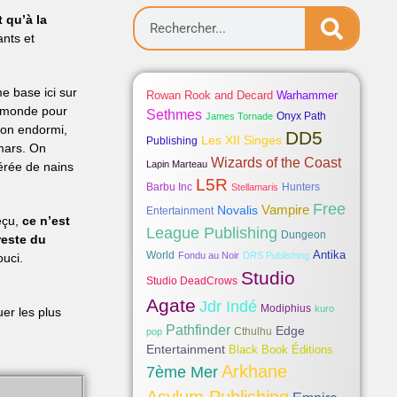
t qu’à la
ants et
me base ici sur
Rowan Rook and Decard
Warhammer
du monde pour
Sethmes
Onyx Path
James Tornade
gon endormi,
DD5
Les XII Singes
Publishing
emars. On
Wizards of the Coast
Lapin Marteau
érée de nains
L5R
Barbu Inc
Hunters
Stellamaris
Free
Vampire
Novalis
Entertainment
déçu,
ce n’est
League Publishing
Dungeon
reste du
Antika
World
Fondu au Noir
DRS Publishing
ouci.
Studio
Studio DeadCrows
Agate
Jdr Indé
Modiphius
kuro
uer les plus
Pathfinder
Edge
Cthulhu
pop
Entertainment
Black Book Éditions
Arkhane
7ème Mer