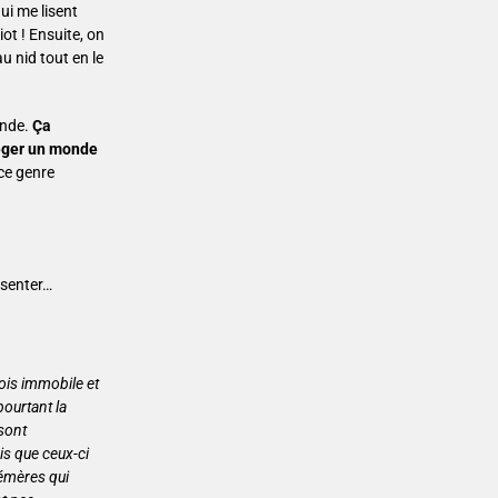
ui me lisent
iot ! Ensuite, on
u nid tout en le
onde.
Ça
otéger un monde
 ce genre
ésenter…
fois immobile et
pourtant la
sont
is que ceux-ci
hémères qui