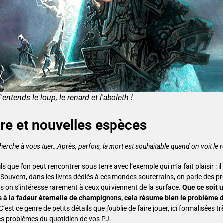
'entends le loup, le renard et l'aboleth !
aire et nouvelles espèces
erche à vous tuer…Après, parfois, la mort est souhaitable quand on voit le r
 que l’on peut rencontrer sous terre avec l’exemple qui m’a fait plaisir : i
 Souvent, dans les livres dédiés à ces mondes souterrains, on parle des 
ais on s’intéresse rarement à ceux qui viennent de la surface.
Que ce soit 
s à la fadeur éternelle de champignons, cela résume bien le problème d
 C’est ce genre de petits détails que j’oublie de faire jouer, ici formalisées 
les problèmes du quotidien de vos PJ.