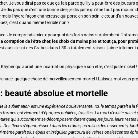
er. Je vous dirai pas ce que ça fait parce qu’il y a peut-être des joueurs q
e dis pas que c’est une bonne idée, je dis juste qu’il ne faut pas mourir id
é mais l’hydre façon chancreuse qui porte en son sein le cœur d’un nouvea
ouez, c’est quand même terrible non ?
nace. Je comprends mieux pourquoi des forts nains surplombent l’Infram
 corruption de l’être cher, les choix du moins pire et tout ça, pour pr
est aussi le lot des Crabes dans L5R a totalement raison, j’aime tellement
hyber qui aurait une incarnation physique à son être, c’est juste nickel !
e menace, quelque chose de merveilleusement mortel ! Laissez-moi vous pr
: beauté absolue et mortelle
de la sublimation est une expérience bouleversante. Ici, le temps paraît à la 
formes qui viennent d’époques oubliées, fossiles. La mort n’existe pas et 
atures qui succombent se décomposent durant quelques jours, leurs restes 
es. Des fleurs s’épanouissent dans les crânes, au milieu des ossements, tand
ui-même paraît plus épais et irrégulier, parcouru de veines opalescentes ép