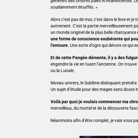
génèrent des ombres pâles et évanescentes. Les
soudainement étouffés. »
Alors c’est pas de moi, c’est dans le livre et 
autrement. C’est la partie merveilleusement psy
un monde originel de la plus belle chatoyance
une forme de conscience exubérante qui pous
l’entoure
. Une sorte d’ogre qui dévore ce qui e
Et de cette Pangée démente, il y a des fulg
engendre la vie en tuant l’ancienne. On trou
ou la Lunale.
Niveau univers, le Sublime disloquant prendr
Un sujet d’étude pour des mages sans doute inc
Voilà par quoi je voulais commencer ma chron
merveilleux, du mortel et de la découverte fas
Néanmoins afin d’être complet, je vais vous par