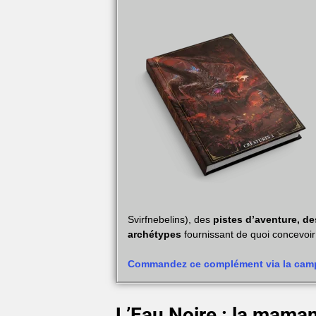
Svirfnebelins), des
pistes d’aventure, d
archétypes
fournissant de quoi concevoi
Commandez ce complément via la campa
L’Eau Noire : la maman