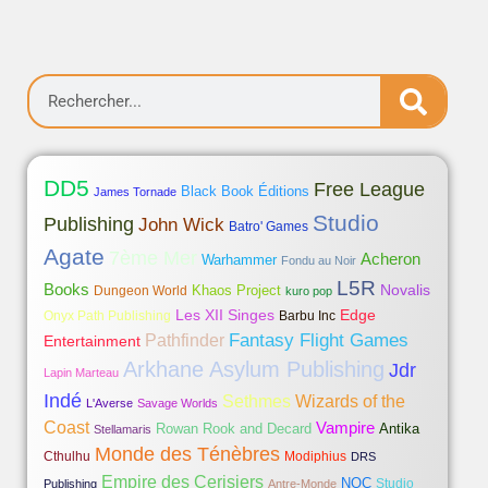
DD5
Free League
Black Book Éditions
James Tornade
Studio
Publishing
John Wick
Batro' Games
Agate
7ème Mer
Acheron
Warhammer
Fondu au Noir
L5R
Books
Novalis
Khaos Project
Dungeon World
kuro pop
Les XII Singes
Edge
Onyx Path Publishing
Barbu Inc
Fantasy Flight Games
Pathfinder
Entertainment
Arkhane Asylum Publishing
Jdr
Lapin Marteau
Indé
Sethmes
Wizards of the
L'Averse
Savage Worlds
Coast
Vampire
Rowan Rook and Decard
Antika
Stellamaris
Monde des Ténèbres
Cthulhu
Modiphius
DRS
Empire des Cerisiers
NOC
Studio
Publishing
Antre-Monde