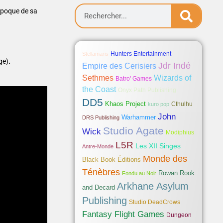
’époque de sa
Hunters Entertainment
Stellamaris
ge)
.
Jdr Indé
Empire des Cerisiers
Sethmes
Wizards of
Batro' Games
the Coast
Onyx Path Publishing
DD5
Khaos Project
Cthulhu
kuro pop
John
Warhammer
DRS Publishing
Studio Agate
Wick
Modiphius
L5R
Les XII Singes
Antre-Monde
Monde des
Black Book Éditions
Ténèbres
Rowan Rook
Fondu au Noir
Arkhane Asylum
and Decard
Publishing
Studio DeadCrows
Fantasy Flight Games
Dungeon