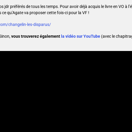
 jdr préférés de tous les temps. Pour avoir déjà acquis le livre en VO à l
 ce qu’Agate va proposer cette fois-ci pour la VF !
e.com/changelin-les-disparus/
Sinon,
vous trouverez également
la vidéo sur YouTube
(avec le chapitra