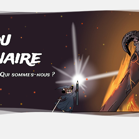
du
aire
Qui sommes-nous ?