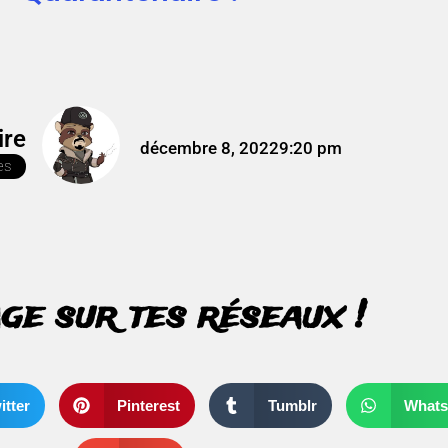
ire
décembre 8, 2022
9:20 pm
es
ge sur tes réseaux !
itter
Pinterest
Tumblr
What