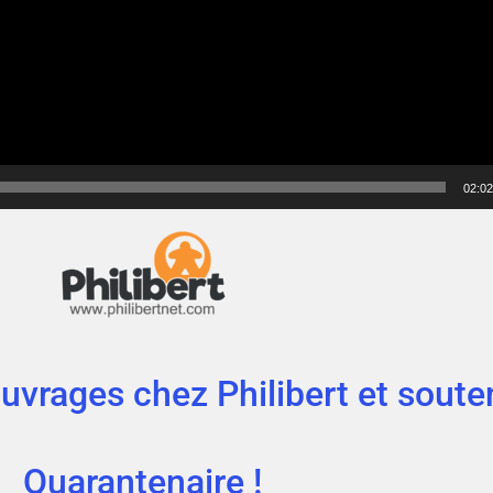
02:02
rages chez Philibert et soute
Quarantenaire !