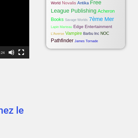
Free
Novalis
Antika
World
League Publishing
Acheron
7ème Mer
Books
Savage Worlds
Edge Entertainment
Lapin Marteau
Vampire
NOC
Barbu Inc
L'Averse
Pathfinder
James Tornade
:24
nez le