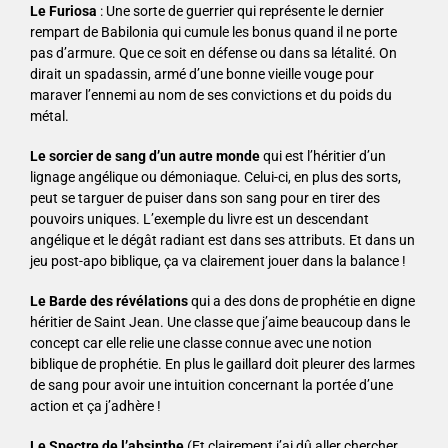
Le Furiosa
: Une sorte de guerrier qui représente le dernier
rempart de Babilonia qui cumule les bonus quand il ne porte
pas d’armure. Que ce soit en défense ou dans sa létalité. On
dirait un spadassin, armé d’une bonne vieille vouge pour
maraver l’ennemi au nom de ses convictions et du poids du
métal.
Le sorcier de sang d’un autre monde
qui est l’héritier d’un
lignage angélique ou démoniaque. Celui-ci, en plus des sorts,
peut se targuer de puiser dans son sang pour en tirer des
pouvoirs uniques. L’exemple du livre est un descendant
angélique et le dégât radiant est dans ses attributs. Et dans un
jeu post-apo biblique, ça va clairement jouer dans la balance !
Le Barde des révélations
qui a des dons de prophétie en digne
héritier de Saint Jean. Une classe que j’aime beaucoup dans le
concept car elle relie une classe connue avec une notion
biblique de prophétie. En plus le gaillard doit pleurer des larmes
de sang pour avoir une intuition concernant la portée d’une
action et ça j’adhère !
Le Spectre de l’absinthe
(Et clairement j’ai dû aller chercher