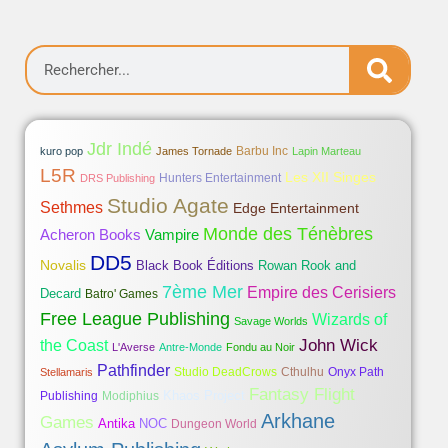
Jdr Indé
Barbu Inc
kuro pop
James Tornade
Lapin Marteau
L5R
Les XII Singes
Hunters Entertainment
DRS Publishing
Studio Agate
Sethmes
Edge Entertainment
Monde des Ténèbres
Acheron Books
Vampire
DD5
Novalis
Black Book Éditions
Rowan Rook and
7ème Mer
Empire des Cerisiers
Decard
Batro' Games
Free League Publishing
Wizards of
Savage Worlds
John Wick
the Coast
L'Averse
Antre-Monde
Fondu au Noir
Pathfinder
Studio DeadCrows
Cthulhu
Onyx Path
Stellamaris
Fantasy Flight
Khaos Project
Publishing
Modiphius
Arkhane
Games
Antika
NOC
Dungeon World